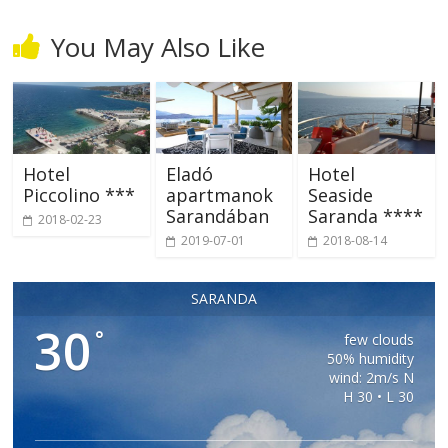
You May Also Like
Hotel
Eladó
Hotel
Piccolino ***
apartmanok
Seaside
Sarandában
Saranda ****
2018-02-23
2019-07-01
2018-08-14
SARANDA
30
°
few clouds
50% humidity
wind: 2m/s N
H 30 • L 30