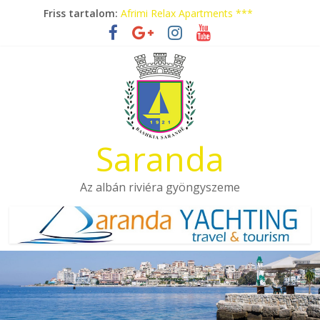
Skip
Friss tartalom:
Afrimi Relax Apartments ***
to
Tengerparti nyaralás autóbusszal!
content
Eladó apartmanok Sarandában
Hotel Pini ***
Aquamarine Apartments
Saranda
Az albán riviéra gyöngyszeme