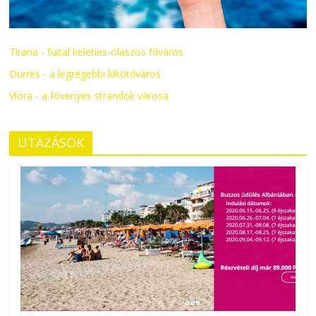
Tirana - fiatal keleties-olaszos főváros
Durrës - a legrégebbi kikötőváros
Vlora - a fövenyes strandok városa
UTAZÁSOK