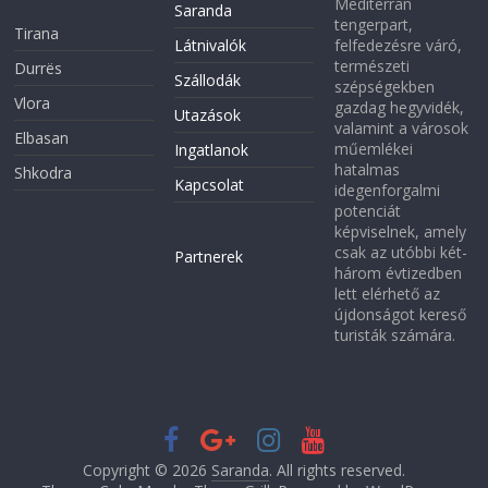
Mediterrán
Saranda
tengerpart,
Tirana
Látnivalók
felfedezésre váró,
természeti
Durrës
Szállodák
szépségekben
Vlora
gazdag hegyvidék,
Utazások
valamint a városok
Elbasan
műemlékei
Ingatlanok
hatalmas
Shkodra
Kapcsolat
idegenforgalmi
potenciát
képviselnek, amely
csak az utóbbi két-
Partnerek
három évtizedben
lett elérhető az
újdonságot kereső
turisták számára.
Copyright © 2026
Saranda
. All rights reserved.