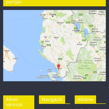
partján
Albán
Navigáció
Albánia
városok