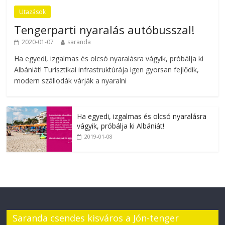
Utazások
Tengerparti nyaralás autóbusszal!
2020-01-07
saranda
Ha egyedi, izgalmas és olcsó nyaralásra vágyik, próbálja ki
Albániát! Turisztikai infrastruktúrája igen gyorsan fejlődik,
modern szállodák várják a nyaralni
Ha egyedi, izgalmas és olcsó nyaralásra
vágyik, próbálja ki Albániát!
2019-01-08
Saranda csendes kisváros a Jón-tenger