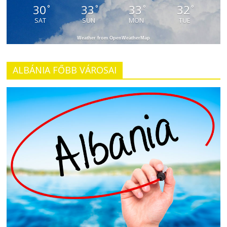
30
33
33
32
°
°
°
°
SAT
SUN
MON
TUE
Weather from OpenWeatherMap
ALBÁNIA FŐBB VÁROSAI