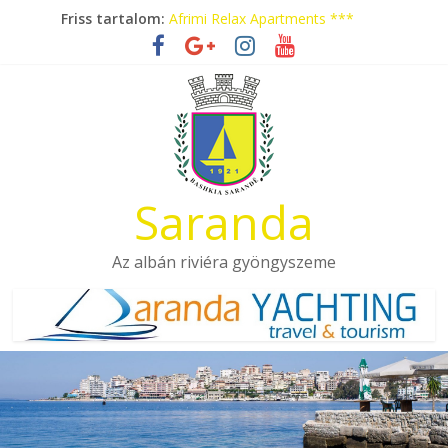
Skip
Friss tartalom:
Afrimi Relax Apartments ***
to
Tengerparti nyaralás autóbusszal!
content
Eladó apartmanok Sarandában
Hotel Pini ***
Aquamarine Apartments
Saranda
Az albán riviéra gyöngyszeme