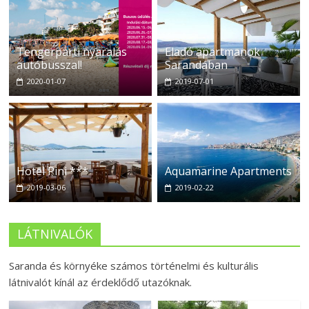
Tengerparti nyaralás
Eladó apartmanok
autóbusszal!
Sarandában
2020-01-07
2019-07-01
Hotel Pini ***
Aquamarine Apartments
2019-03-06
2019-02-22
LÁTNIVALÓK
Saranda és környéke számos történelmi és kulturális
látnivalót kínál az érdeklődő utazóknak.