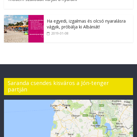
Ha egyedi, izgalmas és olcsó nyaralásra
vágyik, próbálja ki Albániát!
2019-01-08
Saranda csendes kisváros a Jón-tenger
partján