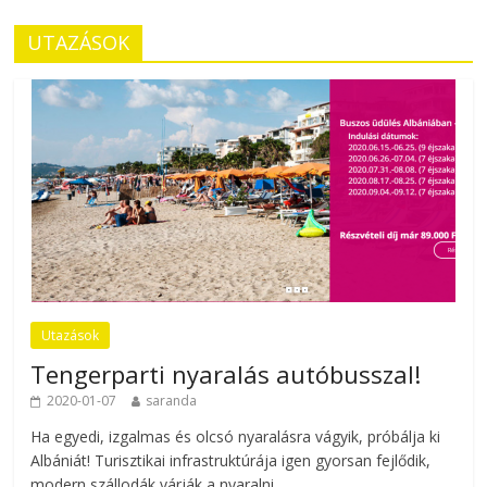
UTAZÁSOK
Utazások
Tengerparti nyaralás autóbusszal!
2020-01-07
saranda
Ha egyedi, izgalmas és olcsó nyaralásra vágyik, próbálja ki
Albániát! Turisztikai infrastruktúrája igen gyorsan fejlődik,
modern szállodák várják a nyaralni