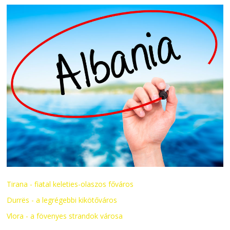
Tirana - fiatal keleties-olaszos főváros
Durrës - a legrégebbi kikötőváros
Vlora - a fövenyes strandok városa