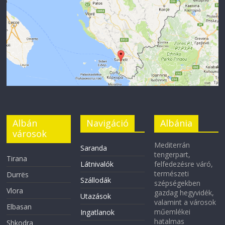
Albán
Navigáció
Albánia
városok
Mediterrán
Saranda
tengerpart,
Tirana
Látnivalók
felfedezésre váró,
természeti
Durrës
Szállodák
szépségekben
Vlora
gazdag hegyvidék,
Utazások
valamint a városok
Elbasan
műemlékei
Ingatlanok
hatalmas
Shkodra