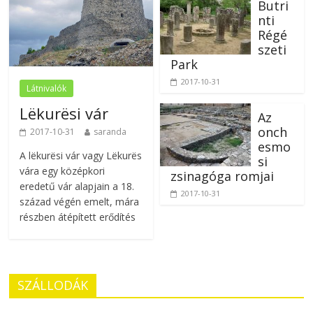
Butri
nti
Régé
szeti
Park
2017-10-31
Látnivalók
Lëkurësi vár
Az
onch
2017-10-31
saranda
esmo
A lëkurësi vár vagy Lëkurës
si
vára egy középkori
zsinagóga romjai
eredetű vár alapjain a 18.
2017-10-31
század végén emelt, mára
részben átépített erődítés
SZÁLLODÁK