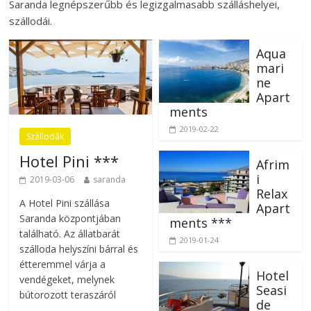
Saranda legnépszerűbb és legizgalmasabb szálláshelyei,
szállodái.
Aqua
mari
ne
Apart
ments
2019-02-22
Szállodák
Hotel Pini ***
Afrim
i
2019-03-06
saranda
Relax
A Hotel Pini szállása
Apart
Saranda központjában
ments ***
található. Az állatbarát
2019-01-24
szálloda helyszíni bárral és
étteremmel várja a
Hotel
vendégeket, melynek
Seasi
bútorozott teraszáról
de