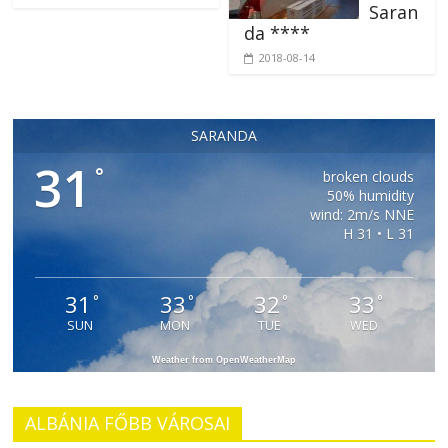
Saran
da ****
2018-08-14
SARANDA
31
°
broken clouds
50% humidity
wind: 2m/s NNE
H 31 • L 31
31
33
32
33
°
°
°
°
SUN
MON
TUE
WED
Weather from OpenWeatherMap
ALBÁNIA FŐBB VÁROSAI