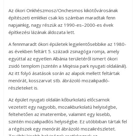
Az ókori Onkhészmosz/Onchesmos kikötővárosának
építészeti emlékei csak kis számban maradtak fenn
napjainkig, nagy részük az 1990-es–2000-es évek
építkezési lázának áldozata lett.
A fennmaradt ókori épületek legjelentősebbike az 1980-
as években feltárt 5. századi zsinagóga romja, amely
egyúttal az egyetlen Albánia területéről ismert ókori
zsidó templom (szintén a Miqësia park nyugati oldalánál).
Az itt folyó ásatások során az alapok mellett feltártak
menórát, kosszarvat stb. ábrázoló mozaikpadló-
részleteket is.
Az épület nyugati oldalán kőburkolatú előcsarnok
vezetett egy nagyobb, mozaikburkolatú helyiségbe,
feltehetően az imaterembe, valamint egy kisebb,
szintén mozaikpadlós helyiségbe. Ez utóbbiban tártak fel
a régészek egy menórát ábrázoló mozaikrészletet.
További kisebb helyiségek csatlakoznak az