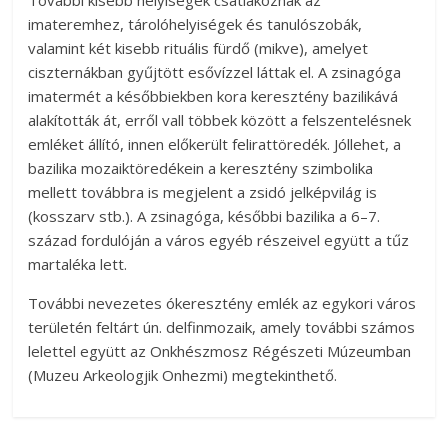
imateremhez, tárolóhelyiségek és tanulószobák,
valamint két kisebb rituális fürdő (mikve), amelyet
ciszternákban gyűjtött esővízzel láttak el. A zsinagóga
imatermét a későbbiekben kora keresztény bazilikává
alakították át, erről vall többek között a felszentelésnek
emléket állító, innen előkerült felirattöredék. Jóllehet, a
bazilika mozaiktöredékein a keresztény szimbolika
mellett továbbra is megjelent a zsidó jelképvilág is
(kosszarv stb.). A zsinagóga, későbbi bazilika a 6–7.
század fordulóján a város egyéb részeivel együtt a tűz
martaléka lett.
További nevezetes ókeresztény emlék az egykori város
területén feltárt ún. delfinmozaik, amely további számos
lelettel együtt az Onkhészmosz Régészeti Múzeumban
(Muzeu Arkeologjik Onhezmi) megtekinthető.