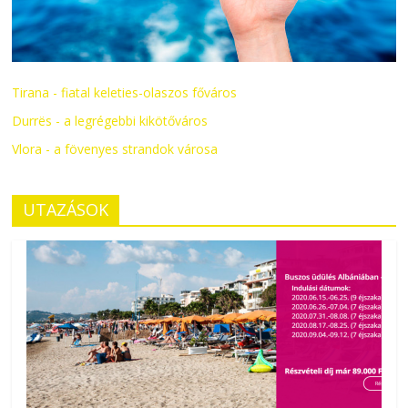
Tirana - fiatal keleties-olaszos főváros
Durrës - a legrégebbi kikötőváros
Vlora - a fövenyes strandok városa
UTAZÁSOK