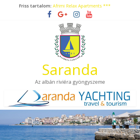
Skip
Friss tartalom:
Afrimi Relax Apartments ***
to
Tengerparti nyaralás autóbusszal!
content
Eladó apartmanok Sarandában
Hotel Pini ***
Aquamarine Apartments
Saranda
Az albán riviéra gyöngyszeme