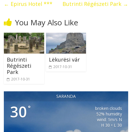
←
Epirus Hotel ***
Butrinti Régészeti Park
→
You May Also Like
Butrinti
Lëkurësi vár
Régészeti
2017-10-31
Park
2017-10-31
SARANDA
30
°
broken clouds
52% humidity
wind: 1m/s N
H 30 • L 30