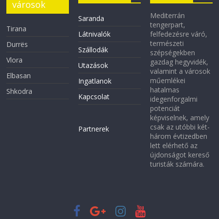
városok
Mediterrán
Saranda
tengerpart,
Tirana
Látnivalók
felfedezésre váró,
természeti
Durrës
Szállodák
szépségekben
Vlora
gazdag hegyvidék,
Utazások
valamint a városok
Elbasan
műemlékei
Ingatlanok
hatalmas
Shkodra
Kapcsolat
idegenforgalmi
potenciát
képviselnek, amely
csak az utóbbi két-
Partnerek
három évtizedben
lett elérhető az
újdonságot kereső
turisták számára.