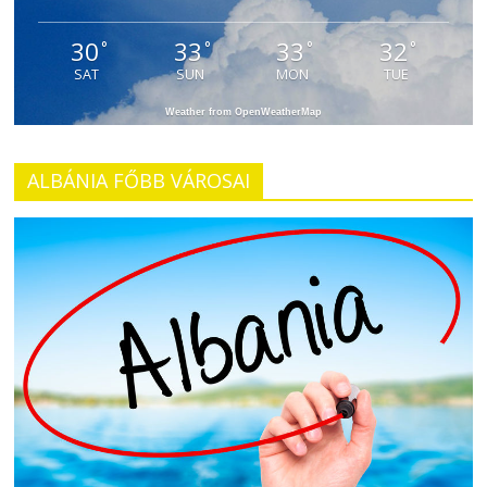
30
33
33
32
°
°
°
°
SAT
SUN
MON
TUE
Weather from OpenWeatherMap
ALBÁNIA FŐBB VÁROSAI