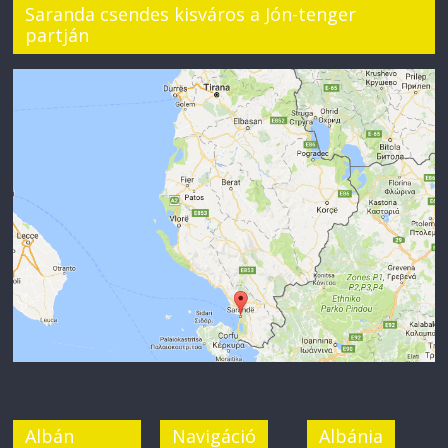
Saranda csendes kisváros a Jón-tenger
partján
Albán
Navigáció
Albánia