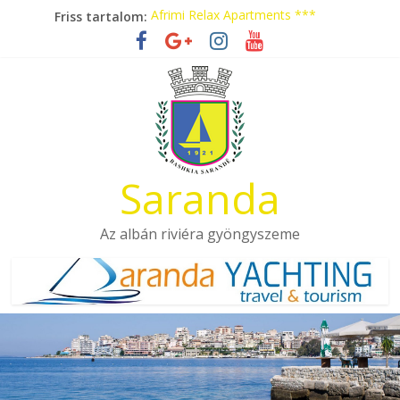
Skip
Friss tartalom:
Afrimi Relax Apartments ***
to
Tengerparti nyaralás autóbusszal!
content
Eladó apartmanok Sarandában
Hotel Pini ***
Aquamarine Apartments
Saranda
Az albán riviéra gyöngyszeme