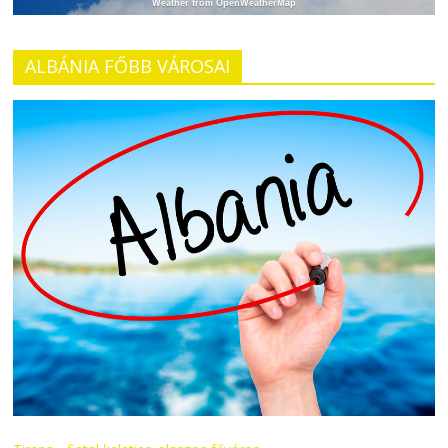
Weather from OpenWeatherMap
ALBÁNIA FŐBB VÁROSAI