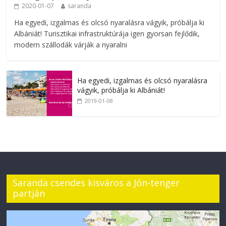
2020-01-07
saranda
Ha egyedi, izgalmas és olcsó nyaralásra vágyik, próbálja ki
Albániát! Turisztikai infrastruktúrája igen gyorsan fejlődik,
modern szállodák várják a nyaralni
Ha egyedi, izgalmas és olcsó nyaralásra
vágyik, próbálja ki Albániát!
2019-01-08
Saranda csendes kisváros a Jón-tenger
partján