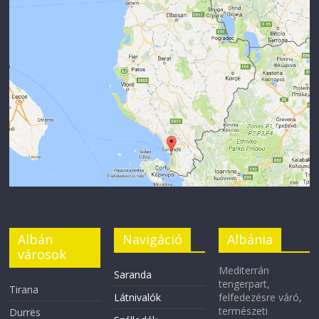
Albán
Navigáció
Albánia
városok
Mediterrán
Saranda
tengerpart,
Tirana
Látnivalók
felfedezésre váró,
természeti
Durrës