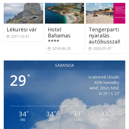
Lëkurësi vár
Hotel
Tengerparti
Bahamas
nyaralás
2017-10-31
****
autóbusszal!
2018-06-29
2020-01-07
SARANDA
29
°
scattered clouds
42% humidity
wind: 2m/s NNE
H 29 • L 27
34
34
33
33
°
°
°
°
FRI
SAT
SUN
MON