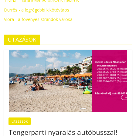
Tirana - fiatal keleties-olaszos főváros
Durrës - a legrégebbi kikötőváros
Vlora - a fövenyes strandok városa
UTAZÁSOK
Utazások
Tengerparti nyaralás autóbusszal!