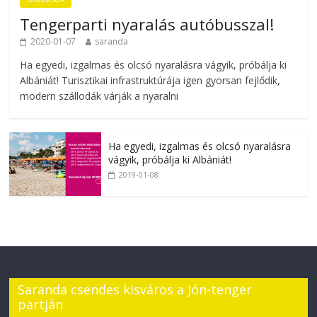
Tengerparti nyaralás autóbusszal!
2020-01-07
saranda
Ha egyedi, izgalmas és olcsó nyaralásra vágyik, próbálja ki
Albániát! Turisztikai infrastruktúrája igen gyorsan fejlődik,
modern szállodák várják a nyaralni
Ha egyedi, izgalmas és olcsó nyaralásra
vágyik, próbálja ki Albániát!
2019-01-08
Saranda csendes kisváros a Jón-tenger
partján