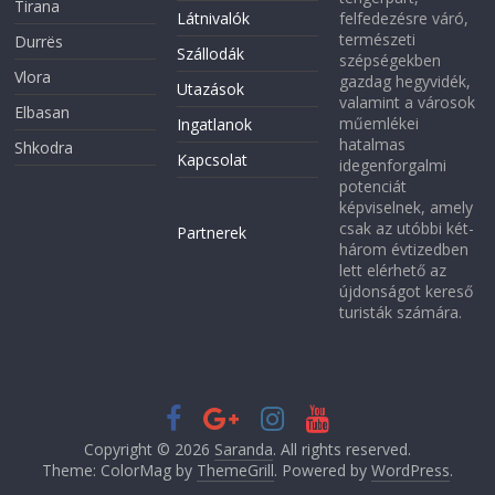
Tirana
Látnivalók
felfedezésre váró,
természeti
Durrës
Szállodák
szépségekben
Vlora
gazdag hegyvidék,
Utazások
valamint a városok
Elbasan
műemlékei
Ingatlanok
hatalmas
Shkodra
Kapcsolat
idegenforgalmi
potenciát
képviselnek, amely
csak az utóbbi két-
Partnerek
három évtizedben
lett elérhető az
újdonságot kereső
turisták számára.
Copyright © 2026
Saranda
. All rights reserved.
Theme: ColorMag by
ThemeGrill
. Powered by
WordPress
.