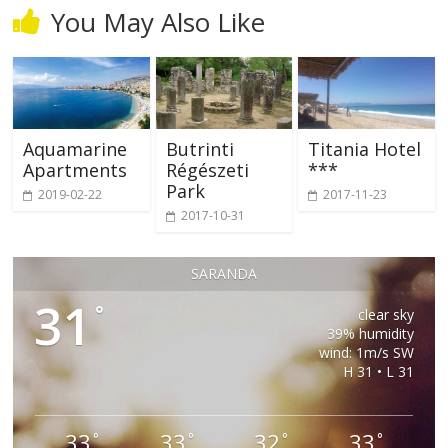
You May Also Like
Aquamarine
Butrinti
Titania Hotel
Apartments
Régészeti
***
Park
2019-02-22
2017-11-23
2017-10-31
SARANDA
31
°
clear sky
39% humidity
wind: 1m/s SW
H 31 • L 31
33
33
32
33
°
°
°
°