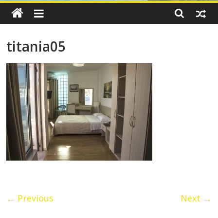
titania05
← Previous
Next →