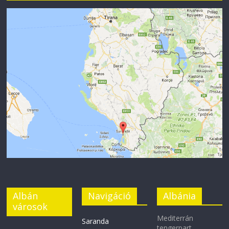
Albán
Navigáció
Albánia
városok
Mediterrán
Saranda
tengerpart,