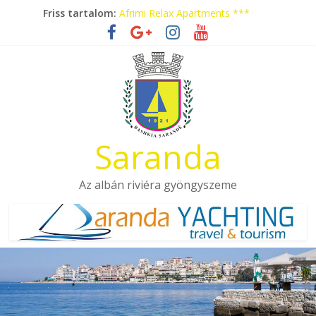
Skip
Friss tartalom:
Afrimi Relax Apartments ***
to
Tengerparti nyaralás autóbusszal!
content
Eladó apartmanok Sarandában
Hotel Pini ***
Aquamarine Apartments
Saranda
Az albán riviéra gyöngyszeme