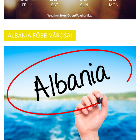
FRI
SAT
SUN
MON
Weather from OpenWeatherMap
ALBÁNIA FŐBB VÁROSAI