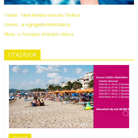
Tirana - fiatal keleties-olaszos főváros
Durrës - a legrégebbi kikötőváros
Vlora - a fövenyes strandok városa
UTAZÁSOK
Utazások