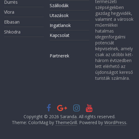
természeti
Durrës
Szállodák
szépségekben
Vlora
gazdag hegyvidék,
Utazások
valamint a városok
Elbasan
műemlékei
Ingatlanok
hatalmas
Shkodra
Kapcsolat
idegenforgalmi
potenciát
képviselnek, amely
csak az utóbbi két-
Partnerek
három évtizedben
lett elérhető az
újdonságot kereső
turisták számára.
Copyright © 2026
Saranda
. All rights reserved.
Theme: ColorMag by
ThemeGrill
. Powered by
WordPress
.