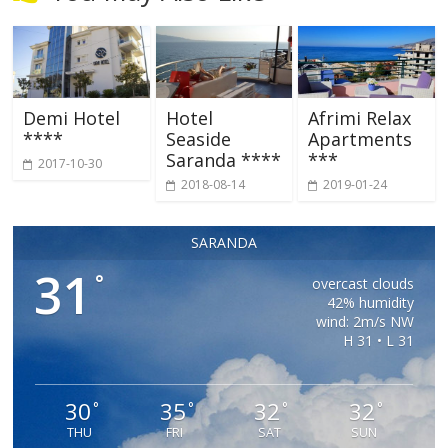
Demi Hotel
Hotel
Afrimi Relax
****
Seaside
Apartments
Saranda ****
***
2017-10-30
2018-08-14
2019-01-24
SARANDA
31
°
overcast clouds
42% humidity
wind: 2m/s NW
H 31 • L 31
30
35
32
32
°
°
°
°
THU
FRI
SAT
SUN