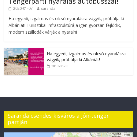
Tengerparti nyaralás autóbusszal!
2020-01-07
saranda
Ha egyedi, izgalmas és olcsó nyaralásra vágyik, próbálja ki
Albániát! Turisztikai infrastruktúrája igen gyorsan fejlődik,
modern szállodák várják a nyaralni
Ha egyedi, izgalmas és olcsó nyaralásra
vágyik, próbálja ki Albániát!
2019-01-08
Saranda csendes kisváros a Jón-tenger
partján