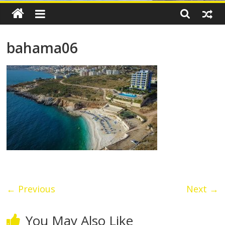
bahama06
← Previous
Next →
You May Also Like