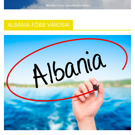
Weather from OpenWeatherMap
ALBÁNIA FŐBB VÁROSAI