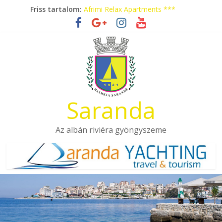
Skip
Friss tartalom:
Afrimi Relax Apartments ***
to
Tengerparti nyaralás autóbusszal!
content
Eladó apartmanok Sarandában
Hotel Pini ***
Aquamarine Apartments
Saranda
Az albán riviéra gyöngyszeme