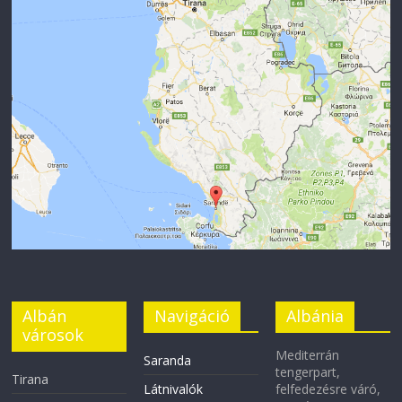
Albán
Navigáció
Albánia
városok
Mediterrán
Saranda
tengerpart,
Tirana
Látnivalók
felfedezésre váró,