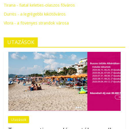
Tirana - fiatal keleties-olaszos főváros
Durrës - a legrégebbi kikötőváros
Vlora - a fövenyes strandok városa
UTAZÁSOK
Utazások