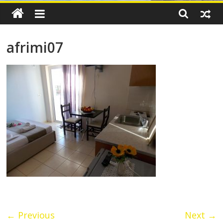
afrimi07
← Previous
Next →