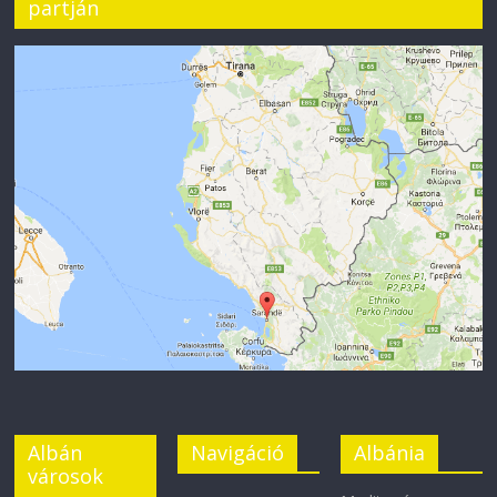
partján
Albán
Navigáció
Albánia
városok