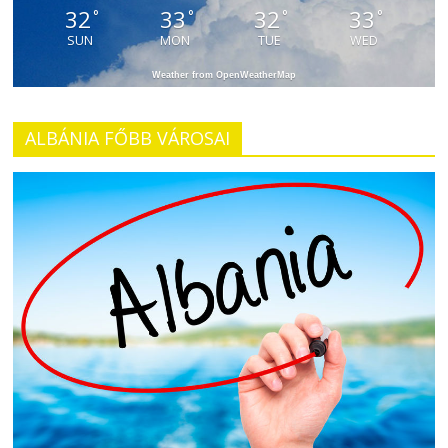
32
33
32
33
°
°
°
°
SUN
MON
TUE
WED
Weather from OpenWeatherMap
ALBÁNIA FŐBB VÁROSAI