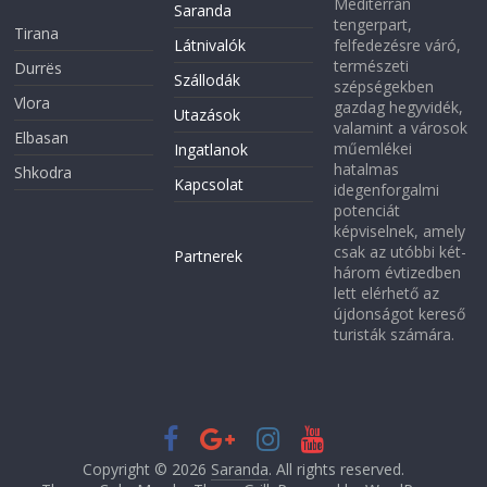
Mediterrán
Saranda
tengerpart,
Tirana
Látnivalók
felfedezésre váró,
természeti
Durrës
Szállodák
szépségekben
Vlora
gazdag hegyvidék,
Utazások
valamint a városok
Elbasan
műemlékei
Ingatlanok
hatalmas
Shkodra
Kapcsolat
idegenforgalmi
potenciát
képviselnek, amely
csak az utóbbi két-
Partnerek
három évtizedben
lett elérhető az
újdonságot kereső
turisták számára.
Copyright © 2026
Saranda
. All rights reserved.