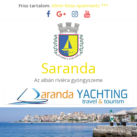
Skip
Friss tartalom:
Afrimi Relax Apartments ***
to
Tengerparti nyaralás autóbusszal!
content
Eladó apartmanok Sarandában
Hotel Pini ***
Aquamarine Apartments
Saranda
Az albán riviéra gyöngyszeme