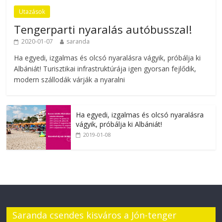
Utazások
Tengerparti nyaralás autóbusszal!
2020-01-07
saranda
Ha egyedi, izgalmas és olcsó nyaralásra vágyik, próbálja ki
Albániát! Turisztikai infrastruktúrája igen gyorsan fejlődik,
modern szállodák várják a nyaralni
Ha egyedi, izgalmas és olcsó nyaralásra
vágyik, próbálja ki Albániát!
2019-01-08
Saranda csendes kisváros a Jón-tenger