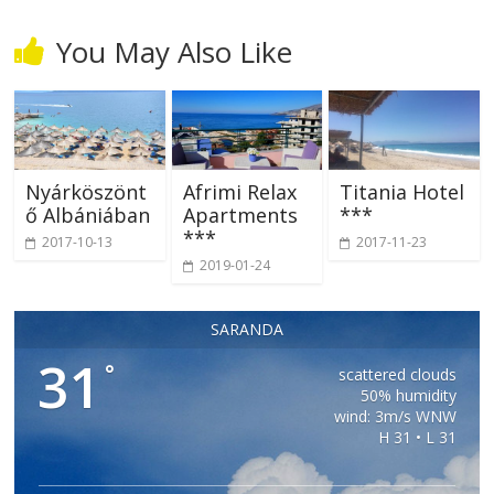
You May Also Like
Nyárköszönt
Afrimi Relax
Titania Hotel
ő Albániában
Apartments
***
***
2017-10-13
2017-11-23
2019-01-24
SARANDA
31
°
scattered clouds
50% humidity
wind: 3m/s WNW
H 31 • L 31