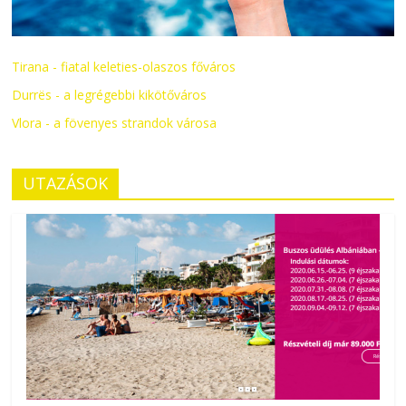
Tirana - fiatal keleties-olaszos főváros
Durrës - a legrégebbi kikötőváros
Vlora - a fövenyes strandok városa
UTAZÁSOK