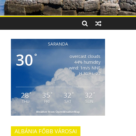
SARANDA
30
°
overcast clouds
44% humidity
wind: 1m/s NNE
H 30 • L 27
28
35
32
32
°
°
°
°
THU
FRI
SAT
SUN
Weather from OpenWeatherMap
ALBÁNIA FŐBB VÁROSAI