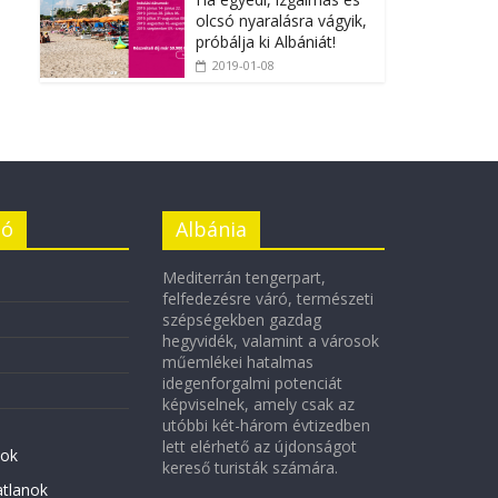
olcsó nyaralásra vágyik,
próbálja ki Albániát!
2019-01-08
ió
Albánia
Mediterrán tengerpart,
felfedezésre váró, természeti
szépségekben gazdag
hegyvidék, valamint a városok
műemlékei hatalmas
idegenforgalmi potenciát
képviselnek, amely csak az
utóbbi két-három évtizedben
lett elérhető az újdonságot
ok
kereső turisták számára.
atlanok