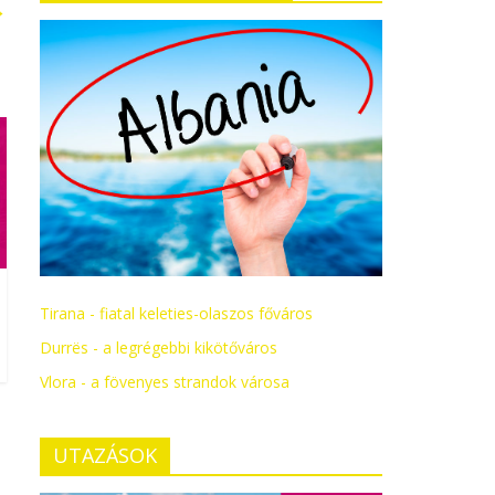
→
Tirana - fiatal keleties-olaszos főváros
Durrës - a legrégebbi kikötőváros
Vlora - a fövenyes strandok városa
UTAZÁSOK