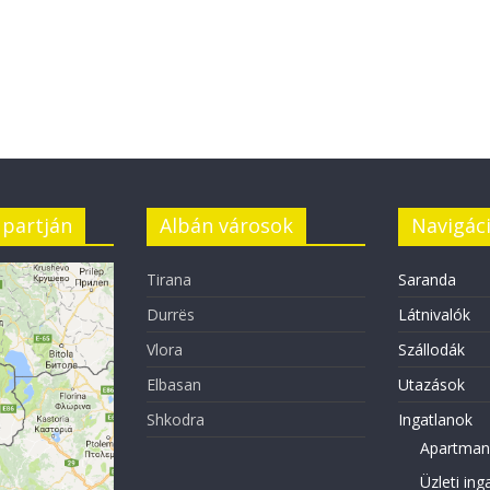
 partján
Albán városok
Navigác
Tirana
Saranda
Durrës
Látnivalók
Vlora
Szállodák
Elbasan
Utazások
Shkodra
Ingatlanok
Apartman
Üzleti ing