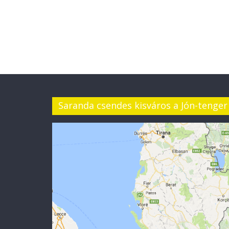
Saranda csendes kisváros a Jón-tenger