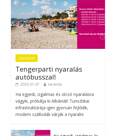
Utazások
Tengerparti nyaralás
autóbusszal!
2020-01-07
saranda
Ha egyedi, izgalmas és olcsó nyaralásra
vágyik, próbálja ki Albániát! Turisztikai
infrastruktúrája igen gyorsan fejlődik,
modern szállodák várják a nyaralni
Ha egyedi, izgalmas és