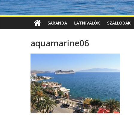
SARANDA
LÁTNIVALÓK
SZÁLLODÁK
aquamarine06