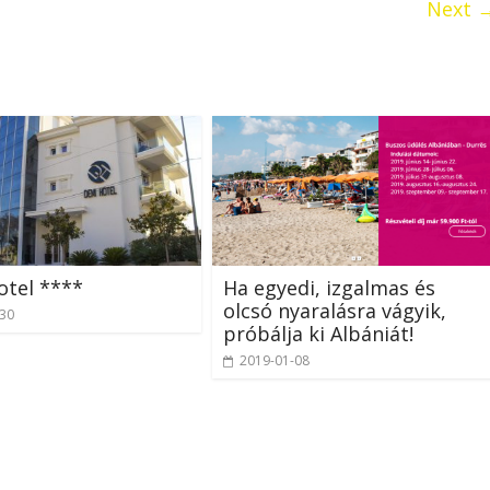
Next 
otel ****
Ha egyedi, izgalmas és
olcsó nyaralásra vágyik,
-30
próbálja ki Albániát!
2019-01-08