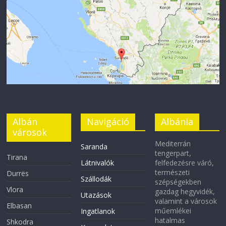
Albán
Navigáció
Albánia
városok
Mediterrán
Saranda
tengerpart,
Tirana
Látnivalók
felfedezésre váró,
természeti
Durrës
Szállodák
szépségekben
Vlora
gazdag hegyvidék,
Utazások
valamint a városok
Elbasan
műemlékei
Ingatlanok
hatalmas
Shkodra