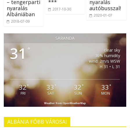
– tengerparti
***
nyaralás
nyaralás
autóbusszal!
2017-10-30
Albániában
2020-01-07
2018-07-09
SARANDA
31
°
clear sky
36% humidity
wind: 2m/s WSW
H 31 • L 31
32
33
32
33
°
°
°
°
FRI
SAT
SUN
MON
Weather from OpenWeatherMap
ALBÁNIA FŐBB VÁROSAI