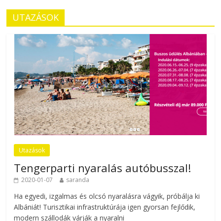
UTAZÁSOK
Utazások
Tengerparti nyaralás autóbusszal!
2020-01-07
saranda
Ha egyedi, izgalmas és olcsó nyaralásra vágyik, próbálja ki
Albániát! Turisztikai infrastruktúrája igen gyorsan fejlődik,
modern szállodák várják a nyaralni