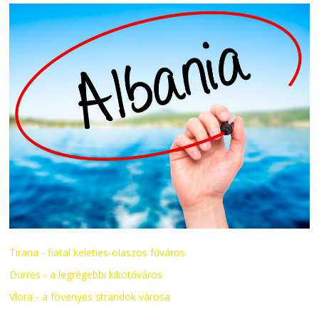
Tirana - fiatal keleties-olaszos főváros
Durrës - a legrégebbi kikötőváros
Vlora - a fövenyes strandok városa