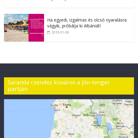
Ha egyedi, izgalmas és olcsó nyaralásra
vágyik, próbálja ki Albániát!
2019-01-08
Saranda csendes kisváros a Jón-tenger
partján