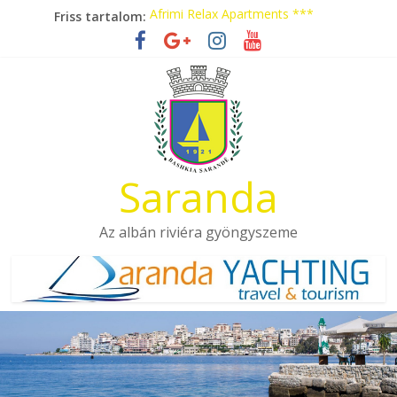
Skip
Friss tartalom:
Afrimi Relax Apartments ***
to
Tengerparti nyaralás autóbusszal!
content
Eladó apartmanok Sarandában
Hotel Pini ***
Aquamarine Apartments
Saranda
Az albán riviéra gyöngyszeme