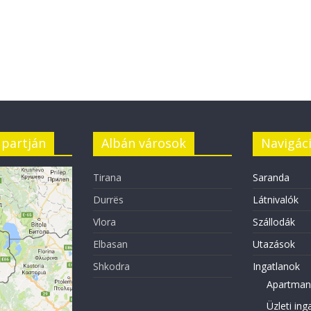
 partján
Albán városok
Navigác
Tirana
Saranda
Durrës
Látnivalók
Vlora
Szállodák
Elbasan
Utazások
Shkodra
Ingatlanok
Apartman
Üzleti ing