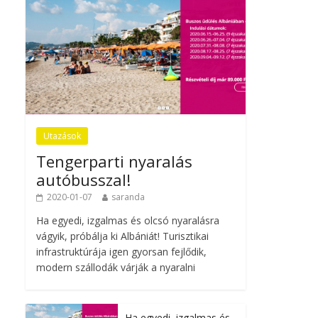
Utazások
Tengerparti nyaralás
autóbusszal!
2020-01-07
saranda
Ha egyedi, izgalmas és olcsó nyaralásra
vágyik, próbálja ki Albániát! Turisztikai
infrastruktúrája igen gyorsan fejlődik,
modern szállodák várják a nyaralni
Ha egyedi, izgalmas és