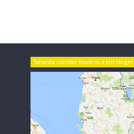
Saranda csendes kisváros a Jón-tenger