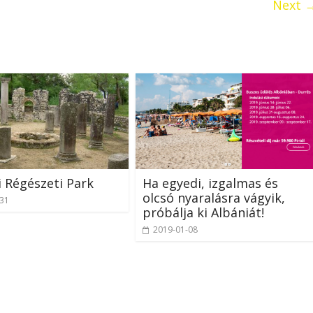
Next 
i Régészeti Park
Ha egyedi, izgalmas és
olcsó nyaralásra vágyik,
-31
próbálja ki Albániát!
2019-01-08