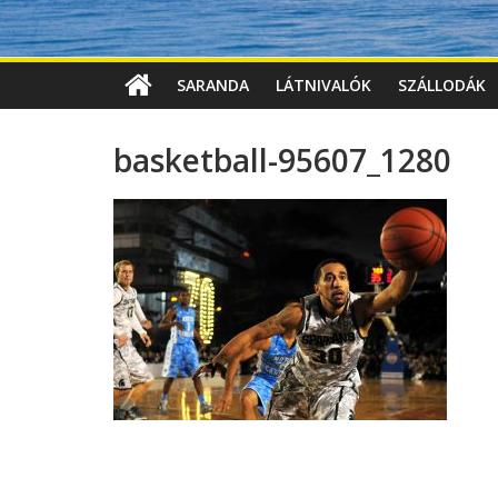
SARANDA
LÁTNIVALÓK
SZÁLLODÁK
basketball-95607_1280