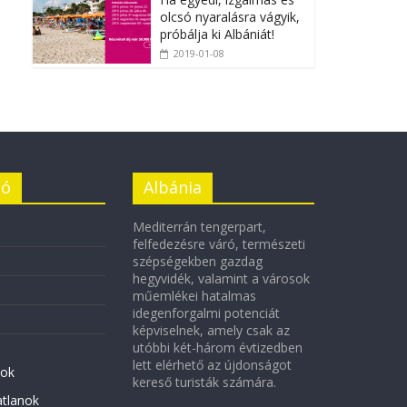
olcsó nyaralásra vágyik,
próbálja ki Albániát!
2019-01-08
ió
Albánia
Mediterrán tengerpart,
felfedezésre váró, természeti
szépségekben gazdag
hegyvidék, valamint a városok
műemlékei hatalmas
idegenforgalmi potenciát
képviselnek, amely csak az
utóbbi két-három évtizedben
lett elérhető az újdonságot
ok
kereső turisták számára.
atlanok