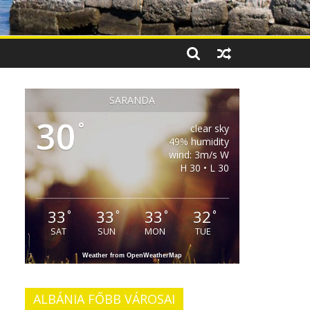
SARANDA
30
°
clear sky
49% humidity
wind: 3m/s W
H 30 • L 30
33
33
33
32
°
°
°
°
SAT
SUN
MON
TUE
Weather from OpenWeatherMap
ALBÁNIA FŐBB VÁROSAI