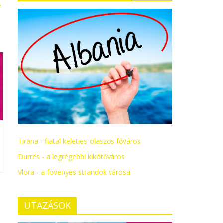
→
Tirana - fiatal keleties-olaszos főváros
Durrës - a legrégebbi kikötőváros
Vlora - a fövenyes strandok városa
UTAZÁSOK