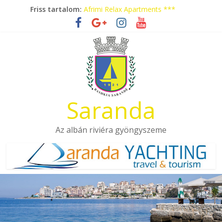
Skip
Friss tartalom:
Afrimi Relax Apartments ***
to
Tengerparti nyaralás autóbusszal!
content
Eladó apartmanok Sarandában
Hotel Pini ***
Aquamarine Apartments
Saranda
Az albán riviéra gyöngyszeme