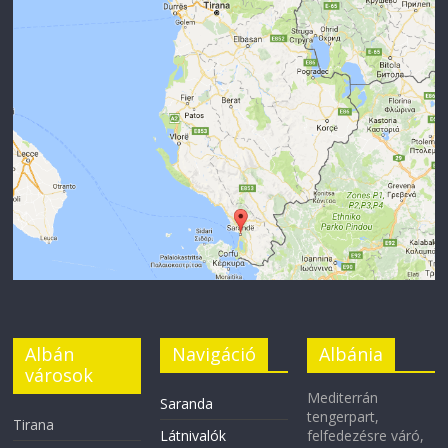
Albán
Navigáció
Albánia
városok
Mediterrán
Saranda
tengerpart,
Tirana
Látnivalók
felfedezésre váró,