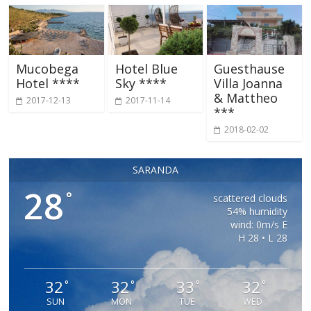
Mucobega
Hotel Blue
Guesthause
Hotel ****
Sky ****
Villa Joanna
& Mattheo
2017-12-13
2017-11-14
***
2018-02-02
SARANDA
28
°
scattered clouds
54% humidity
wind: 0m/s E
H 28 • L 28
32
32
33
32
°
°
°
°
SUN
MON
TUE
WED