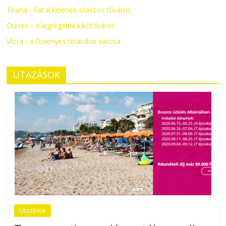
Tirana - fiatal keleties-olaszos főváros
Durrës - a legrégebbi kikötőváros
Vlora - a fövenyes strandok városa
UTAZÁSOK
Utazások