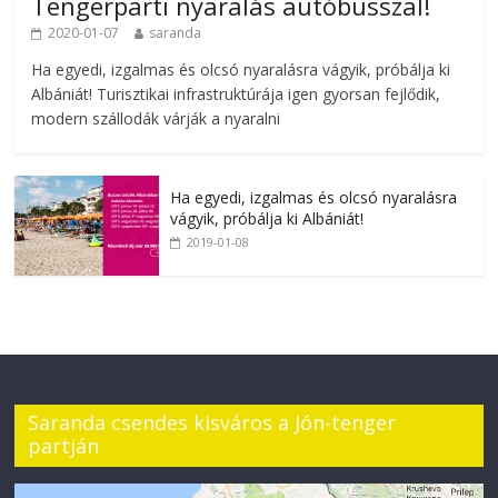
Tengerparti nyaralás autóbusszal!
2020-01-07
saranda
Ha egyedi, izgalmas és olcsó nyaralásra vágyik, próbálja ki
Albániát! Turisztikai infrastruktúrája igen gyorsan fejlődik,
modern szállodák várják a nyaralni
Ha egyedi, izgalmas és olcsó nyaralásra
vágyik, próbálja ki Albániát!
2019-01-08
Saranda csendes kisváros a Jón-tenger
partján