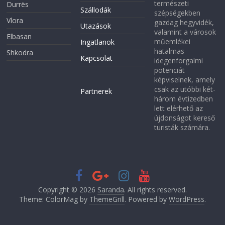
természeti
Durrës
Szállodák
szépségekben
Vlora
gazdag hegyvidék,
Utazások
valamint a városok
Elbasan
műemlékei
Ingatlanok
hatalmas
Shkodra
Kapcsolat
idegenforgalmi
potenciát
képviselnek, amely
csak az utóbbi két-
Partnerek
három évtizedben
lett elérhető az
újdonságot kereső
turisták számára.
Copyright © 2026
Saranda
. All rights reserved.
Theme: ColorMag by
ThemeGrill
. Powered by
WordPress
.