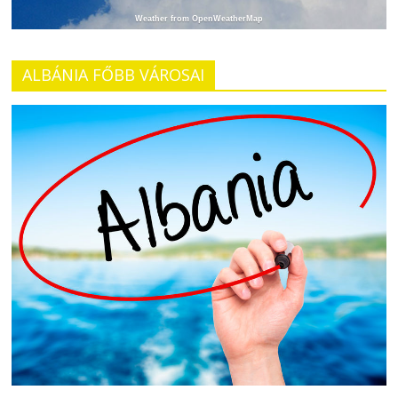
Weather from OpenWeatherMap
ALBÁNIA FŐBB VÁROSAI