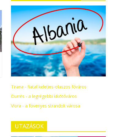
Tirana - fiatal keleties-olaszos főváros
Durrës - a legrégebbi kikötőváros
Vlora - a fövenyes strandok városa
UTAZÁSOK