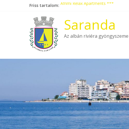
Skip
Friss tartalom:
Afrimi Relax Apartments ***
to
Tengerparti nyaralás autóbusszal!
content
Eladó apartmanok Sarandában
Saranda
Hotel Pini ***
Aquamarine Apartments
Az albán riviéra gyöngyszeme