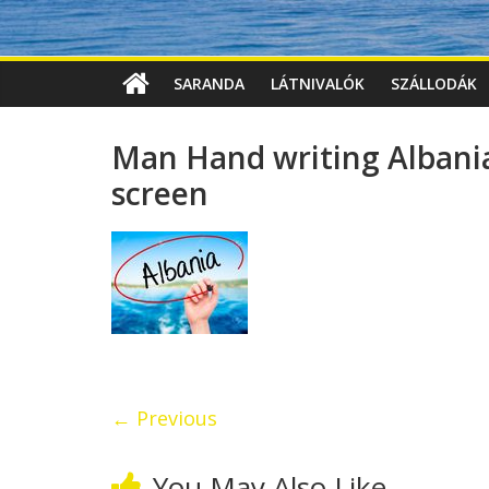
SARANDA
LÁTNIVALÓK
SZÁLLODÁK
Man Hand writing Albania
screen
← Previous
You May Also Like