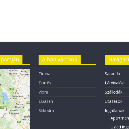
 partján
Albán városok
Navigác
Tirana
Saranda
Durrës
Látnivalók
Vlora
Szállodák
Elbasan
Utazások
Shkodra
Ingatlanok
Apartman
Üzleti ing