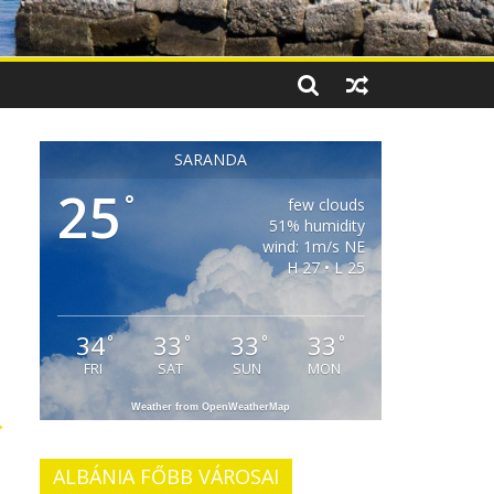
SARANDA
25
°
few clouds
51% humidity
wind: 1m/s NE
H 27 • L 25
34
33
33
33
°
°
°
°
FRI
SAT
SUN
MON
Weather from OpenWeatherMap
→
ALBÁNIA FŐBB VÁROSAI