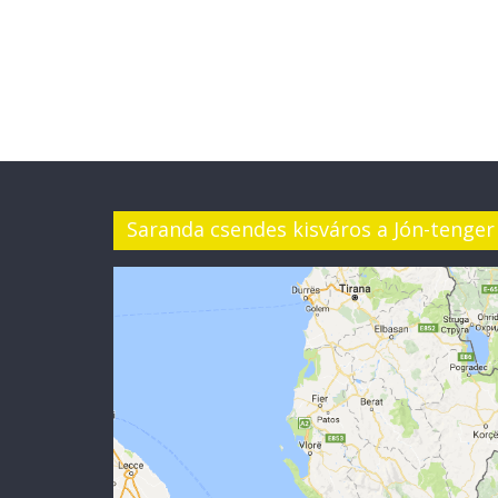
Saranda csendes kisváros a Jón-tenger