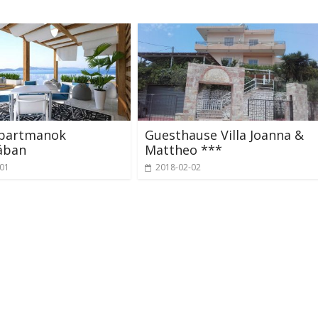
apartmanok
Guesthause Villa Joanna &
ában
Mattheo ***
-01
2018-02-02