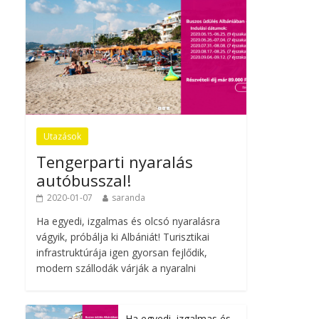
Utazások
Tengerparti nyaralás
autóbusszal!
2020-01-07
saranda
Ha egyedi, izgalmas és olcsó nyaralásra
vágyik, próbálja ki Albániát! Turisztikai
infrastruktúrája igen gyorsan fejlődik,
modern szállodák várják a nyaralni
Ha egyedi, izgalmas és