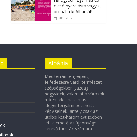
olcsó nyaralásra vágyik,
próbálja ki Albániát!
2019-01-08
ió
Albánia
Mediterrán tengerpart,
felfedezésre váró, természeti
szépségekben gazdag
hegyvidék, valamint a városok
műemlékei hatalmas
idegenforgalmi potenciát
képviselnek, amely csak az
utóbbi két-három évtizedben
lett elérhető az újdonságot
ok
kereső turisták számára.
atlanok