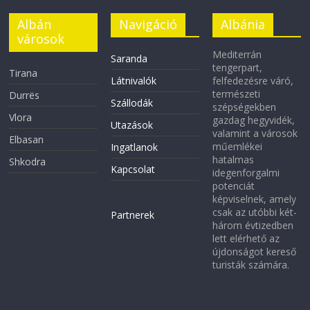
Albán
Navigáció
Albánia
városok
Mediterrán
Saranda
tengerpart,
Tirana
Látnivalók
felfedezésre váró,
természeti
Durrës
Szállodák
szépségekben
Vlora
gazdag hegyvidék,
Utazások
valamint a városok
Elbasan
műemlékei
Ingatlanok
hatalmas
Shkodra
Kapcsolat
idegenforgalmi
potenciát
képviselnek, amely
csak az utóbbi két-
Partnerek
három évtizedben
lett elérhető az
újdonságot kereső
turisták számára.