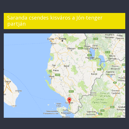
Saranda csendes kisváros a Jón-tenger
partján