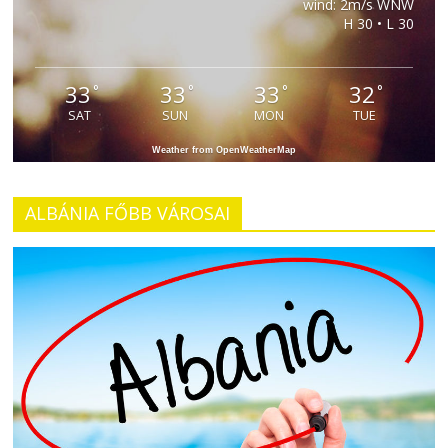
wind: 2m/s WNW
H 30 • L 30
33
33
33
32
°
°
°
°
SAT
SUN
MON
TUE
Weather from OpenWeatherMap
ALBÁNIA FŐBB VÁROSAI