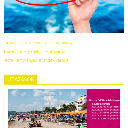
Tirana - fiatal keleties-olaszos főváros
Durrës - a legrégebbi kikötőváros
Vlora - a fövenyes strandok városa
UTAZÁSOK