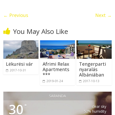
← Previous
Next →
You May Also Like
Lëkurësi vár
Afrimi Relax
Tengerparti
Apartments
nyaralás
2017-10-31
***
Albániában
2019-01-24
2017-10-13
SARANDA
30
°
clear sky
52% humidity