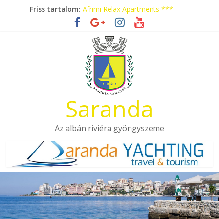
Skip
Friss tartalom:
Afrimi Relax Apartments ***
to
Tengerparti nyaralás autóbusszal!
content
Eladó apartmanok Sarandában
Hotel Pini ***
Aquamarine Apartments
Saranda
Az albán riviéra gyöngyszeme