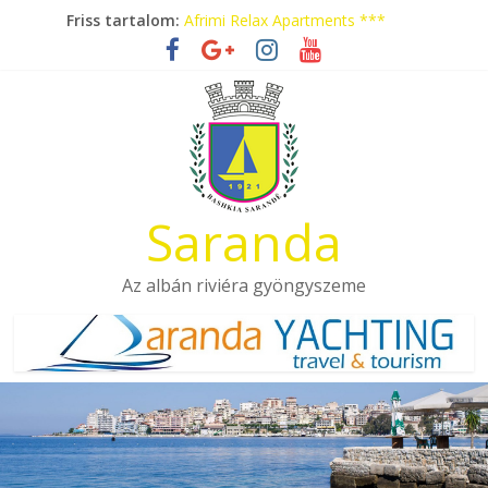
Skip
Friss tartalom:
Afrimi Relax Apartments ***
to
Tengerparti nyaralás autóbusszal!
content
Eladó apartmanok Sarandában
Hotel Pini ***
Aquamarine Apartments
Saranda
Az albán riviéra gyöngyszeme