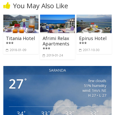
You May Also Like
Titania Hotel
Afrimi Relax
Epirus Hotel
***
Apartments
***
***
2018-01-09
2017-10-30
2019-01-24
SARANDA
27
°
few clouds
51% humidity
wind: 1m/s NE
H 27 • L 27
34
33
33
33
°
°
°
°