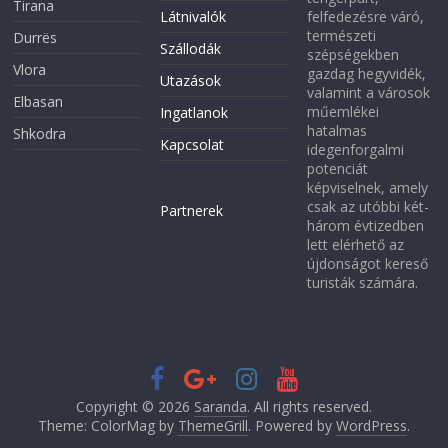
Tirana
Látnivalók
felfedezésre váró,
természeti
Durrës
Szállodák
szépségekben
Vlora
gazdag hegyvidék,
Utazások
valamint a városok
Elbasan
műemlékei
Ingatlanok
hatalmas
Shkodra
Kapcsolat
idegenforgalmi
potenciát
képviselnek, amely
csak az utóbbi két-
Partnerek
három évtizedben
lett elérhető az
újdonságot kereső
turisták számára.
Copyright © 2026
Saranda
. All rights reserved.
Theme: ColorMag by
ThemeGrill
. Powered by
WordPress
.