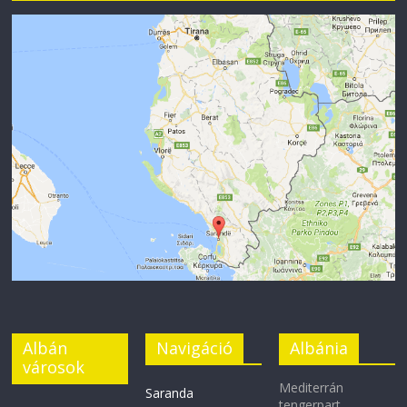
Albán
Navigáció
Albánia
városok
Mediterrán
Saranda
tengerpart,