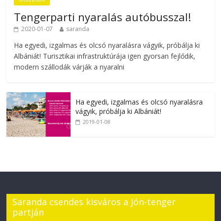
Tengerparti nyaralás autóbusszal!
2020-01-07
saranda
Ha egyedi, izgalmas és olcsó nyaralásra vágyik, próbálja ki
Albániát! Turisztikai infrastruktúrája igen gyorsan fejlődik,
modern szállodák várják a nyaralni
Ha egyedi, izgalmas és olcsó nyaralásra
vágyik, próbálja ki Albániát!
2019-01-08
Saranda csendes kisváros a Jón-tenger
partján