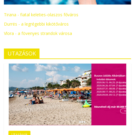
Tirana - fiatal keleties-olaszos főváros
Durrës - a legrégebbi kikötőváros
Vlora - a fövenyes strandok városa
UTAZÁSOK
Utazások