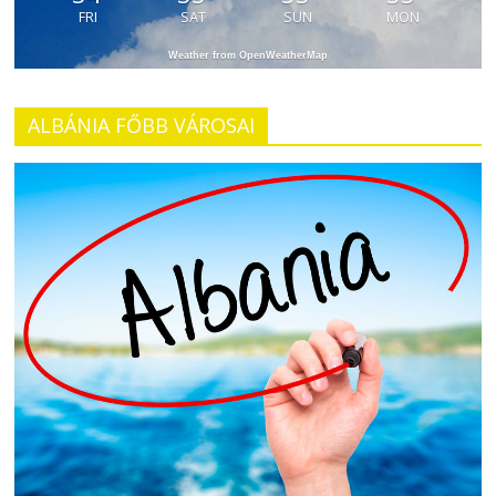
FRI
SAT
SUN
MON
Weather from OpenWeatherMap
ALBÁNIA FŐBB VÁROSAI