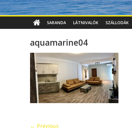
SARANDA
LÁTNIVALÓK
SZÁLLODÁK
aquamarine04
← Previous