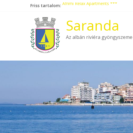
Skip
Friss tartalom:
Afrimi Relax Apartments ***
to
Tengerparti nyaralás autóbusszal!
content
Eladó apartmanok Sarandában
Saranda
Hotel Pini ***
Aquamarine Apartments
Az albán riviéra gyöngyszeme