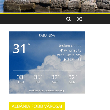
SARANDA
31
°
broken clouds
41% humidity
wind: 2m/s NW
H 31 • L 31
33
35
32
32
°
°
°
°
THU
FRI
SAT
SUN
Weather from OpenWeatherMap
→
ALBÁNIA FŐBB VÁROSAI