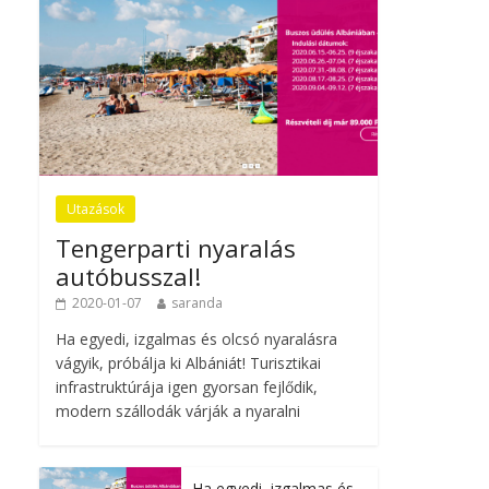
Utazások
Tengerparti nyaralás
autóbusszal!
2020-01-07
saranda
Ha egyedi, izgalmas és olcsó nyaralásra
vágyik, próbálja ki Albániát! Turisztikai
infrastruktúrája igen gyorsan fejlődik,
modern szállodák várják a nyaralni
Ha egyedi, izgalmas és