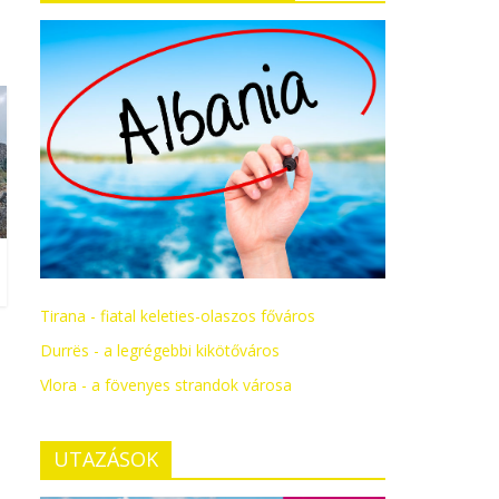
Tirana - fiatal keleties-olaszos főváros
Durrës - a legrégebbi kikötőváros
Vlora - a fövenyes strandok városa
UTAZÁSOK