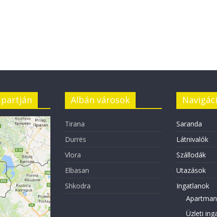
 partján
Albán városok
Navigác
Tirana
Saranda
Durrës
Látnivalók
Vlora
Szállodák
Elbasan
Utazások
Shkodra
Ingatlanok
Apartman
Üzleti ing