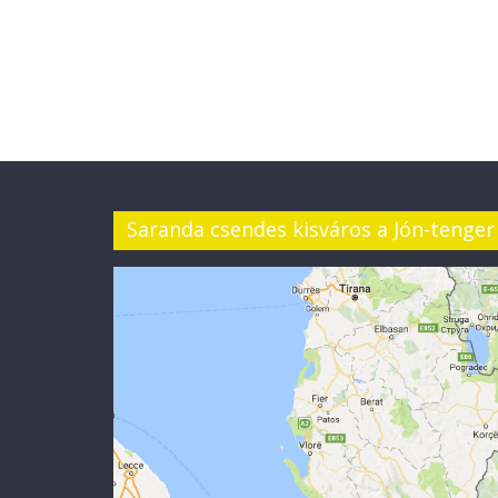
Saranda csendes kisváros a Jón-tenger