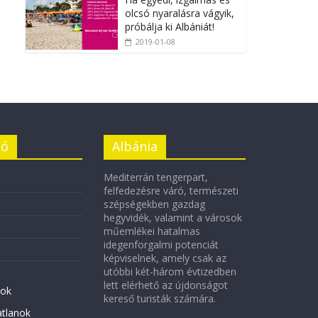
olcsó nyaralásra vágyik,
próbálja ki Albániát!
2019-01-08
ió
Albánia
Mediterrán tengerpart,
felfedezésre váró, természeti
szépségekben gazdag
hegyvidék, valamint a városok
műemlékei hatalmas
idegenforgalmi potenciát
képviselnek, amely csak az
utóbbi két-három évtizedben
lett elérhető az újdonságot
ok
kereső turisták számára.
atlanok