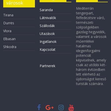
városok
Mediterrán
Saranda
tengerpart,
Tirana
Látnivalók
felfedezésre váró,
természeti
Durrës
Szállodák
szépségekben
Vlora
gazdag hegyvidék,
Utazások
valamint a városok
Elbasan
műemlékei
Ingatlanok
hatalmas
Shkodra
Kapcsolat
idegenforgalmi
potenciát
képviselnek, amely
csak az utóbbi két-
Partnerek
három évtizedben
lett elérhető az
újdonságot kereső
turisták számára.