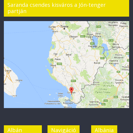
Saranda csendes kisváros a Jón-tenger
partján
Albán
Navigáció
Albánia