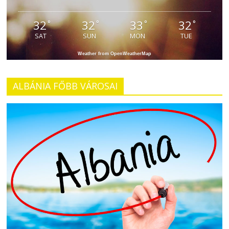
32
32
33
32
°
°
°
°
SAT
SUN
MON
TUE
Weather from OpenWeatherMap
ALBÁNIA FŐBB VÁROSAI