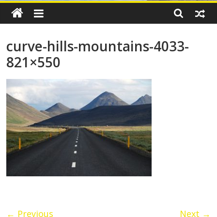
curve-hills-mountains-4033-
821×550
← Previous
Next →