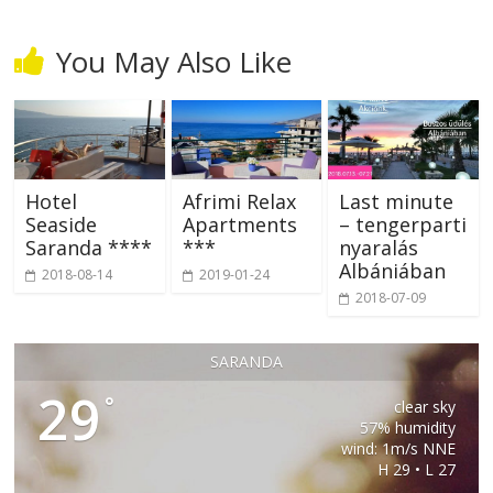
You May Also Like
Hotel
Afrimi Relax
Last minute
Seaside
Apartments
– tengerparti
Saranda ****
***
nyaralás
Albániában
2018-08-14
2019-01-24
2018-07-09
SARANDA
29
°
clear sky
57% humidity
wind: 1m/s NNE
H 29 • L 27