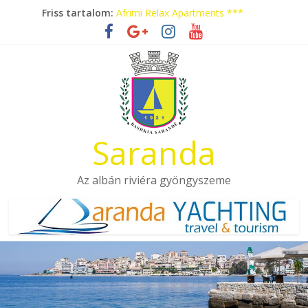
Skip
Friss tartalom:
Afrimi Relax Apartments ***
to
Tengerparti nyaralás autóbusszal!
content
Eladó apartmanok Sarandában
Hotel Pini ***
Aquamarine Apartments
Saranda
Az albán riviéra gyöngyszeme