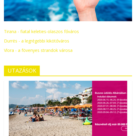
Tirana - fiatal keleties-olaszos főváros
Durrës - a legrégebbi kikötőváros
Vlora - a fövenyes strandok városa
UTAZÁSOK