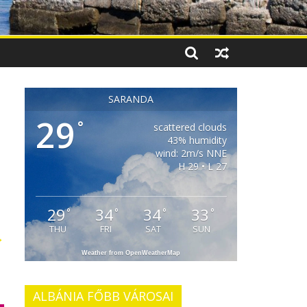
SARANDA
29
°
scattered clouds
43% humidity
wind: 2m/s NNE
H 29 • L 27
29
34
34
33
°
°
°
°
THU
FRI
SAT
SUN
→
Weather from OpenWeatherMap
ALBÁNIA FŐBB VÁROSAI