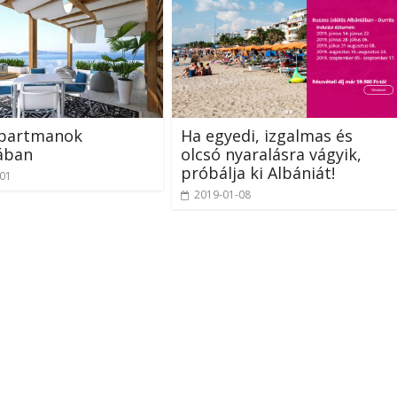
apartmanok
Ha egyedi, izgalmas és
ában
olcsó nyaralásra vágyik,
próbálja ki Albániát!
-01
2019-01-08