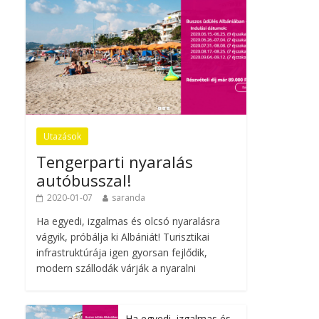
Utazások
Tengerparti nyaralás
autóbusszal!
2020-01-07
saranda
Ha egyedi, izgalmas és olcsó nyaralásra
vágyik, próbálja ki Albániát! Turisztikai
infrastruktúrája igen gyorsan fejlődik,
modern szállodák várják a nyaralni
Ha egyedi, izgalmas és