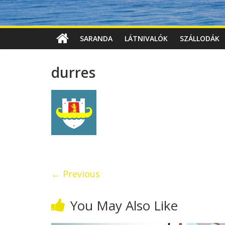
SARANDA
LÁTNIVALÓK
SZÁLLODÁK
durres
← Previous
You May Also Like