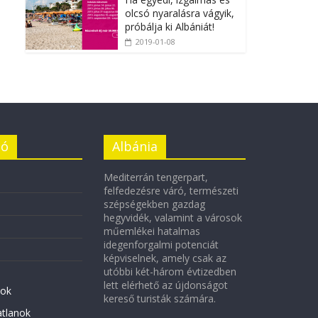
olcsó nyaralásra vágyik,
próbálja ki Albániát!
2019-01-08
ió
Albánia
Mediterrán tengerpart,
felfedezésre váró, természeti
szépségekben gazdag
hegyvidék, valamint a városok
műemlékei hatalmas
idegenforgalmi potenciát
képviselnek, amely csak az
utóbbi két-három évtizedben
lett elérhető az újdonságot
ok
kereső turisták számára.
atlanok