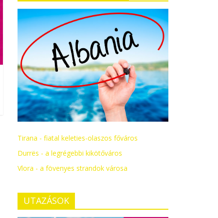
Tirana - fiatal keleties-olaszos főváros
Durrës - a legrégebbi kikötőváros
Vlora - a fövenyes strandok városa
UTAZÁSOK