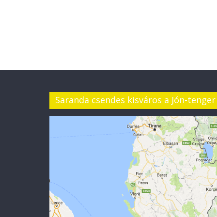
Saranda csendes kisváros a Jón-tenger