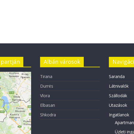
 partján
Albán városok
Navigác
Tirana
Saranda
Durrës
Látnivalók
Vlora
Szállodák
Elbasan
Utazások
Shkodra
Ingatlanok
Apartman
Üzleti ing