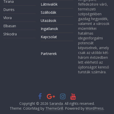
Tirana
Látnivalók
felfedezésre váró,
természeti
Durrës
Szállodák
szépségekben
Vlora
gazdag hegyvidék,
Utazások
valamint a városok
Elbasan
műemlékei
Ingatlanok
hatalmas
Shkodra
Kapcsolat
idegenforgalmi
potenciát
képviselnek, amely
csak az utóbbi két-
Partnerek
három évtizedben
lett elérhető az
újdonságot kereső
turisták számára.
Copyright © 2026
Saranda
. All rights reserved.
Theme: ColorMag by
ThemeGrill
. Powered by
WordPress
.