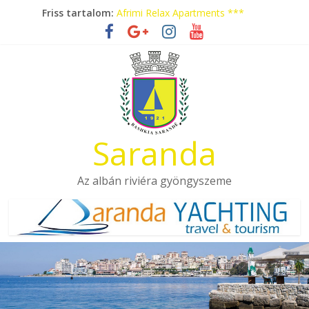
Skip
Friss tartalom:
Afrimi Relax Apartments ***
to
Tengerparti nyaralás autóbusszal!
content
Eladó apartmanok Sarandában
Hotel Pini ***
Aquamarine Apartments
Saranda
Az albán riviéra gyöngyszeme