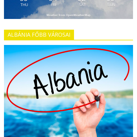
THU
FRI
SAT
SUN
Weather from OpenWeatherMap
ALBÁNIA FŐBB VÁROSAI