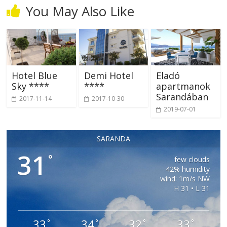
You May Also Like
Hotel Blue
Demi Hotel
Eladó
Sky ****
****
apartmanok
Sarandában
2017-11-14
2017-10-30
2019-07-01
SARANDA
31
°
few clouds
42% humidity
wind: 1m/s NW
H 31 • L 31
33
34
32
33
°
°
°
°