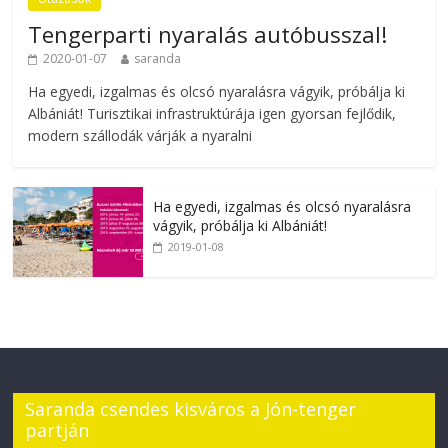
Tengerparti nyaralás autóbusszal!
2020-01-07
saranda
Ha egyedi, izgalmas és olcsó nyaralásra vágyik, próbálja ki
Albániát! Turisztikai infrastruktúrája igen gyorsan fejlődik,
modern szállodák várják a nyaralni
Ha egyedi, izgalmas és olcsó nyaralásra
vágyik, próbálja ki Albániát!
2019-01-08
Saranda csendes kisváros a Jón-tenger
partján