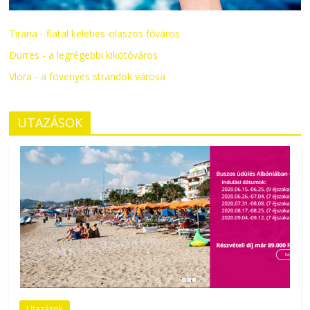
Tirana - fiatal keleties-olaszos főváros
Durrës - a legrégebbi kikötőváros
Vlora - a fövenyes strandok városa
UTAZÁSOK
Utazások