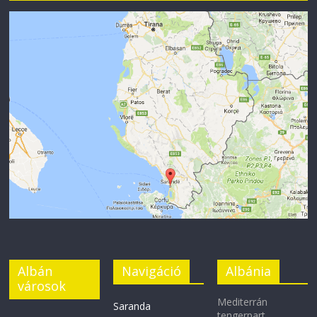
Albán
Navigáció
Albánia
városok
Mediterrán
Saranda
tengerpart,