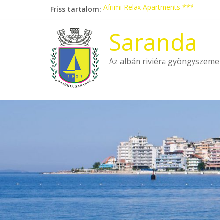
Skip
Friss tartalom:
Afrimi Relax Apartments ***
to
Tengerparti nyaralás autóbusszal!
content
Eladó apartmanok Sarandában
Saranda
Hotel Pini ***
Aquamarine Apartments
Az albán riviéra gyöngyszeme