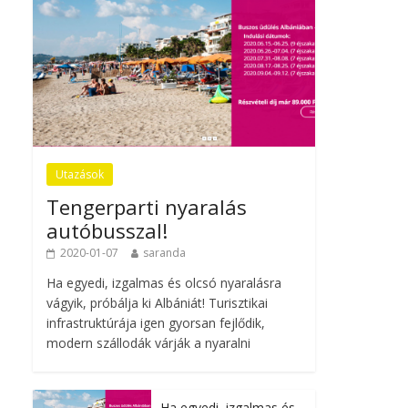
Utazások
Tengerparti nyaralás
autóbusszal!
2020-01-07
saranda
Ha egyedi, izgalmas és olcsó nyaralásra
vágyik, próbálja ki Albániát! Turisztikai
infrastruktúrája igen gyorsan fejlődik,
modern szállodák várják a nyaralni
Ha egyedi, izgalmas és