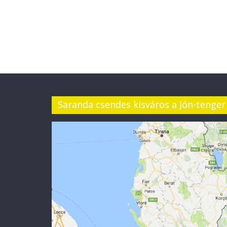
Saranda csendes kisváros a Jón-tenger