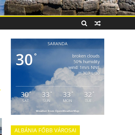
SARANDA
30
°
broken clouds
50% humidity
wind: 1m/s NNE
H 30 • L 30
→
30
33
33
32
°
°
°
°
SAT
SUN
MON
TUE
Weather from OpenWeatherMap
ALBÁNIA FŐBB VÁROSAI