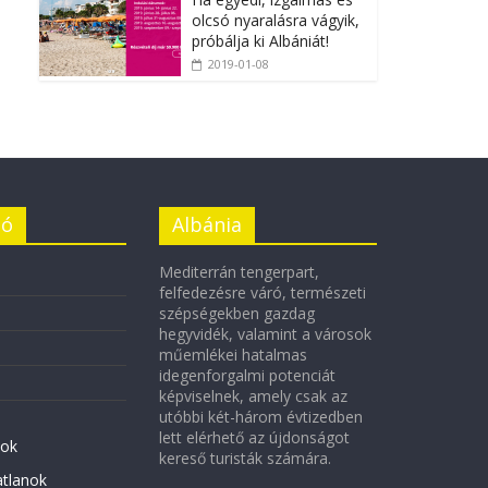
olcsó nyaralásra vágyik,
próbálja ki Albániát!
2019-01-08
ió
Albánia
Mediterrán tengerpart,
felfedezésre váró, természeti
szépségekben gazdag
hegyvidék, valamint a városok
műemlékei hatalmas
idegenforgalmi potenciát
képviselnek, amely csak az
utóbbi két-három évtizedben
lett elérhető az újdonságot
ok
kereső turisták számára.
atlanok