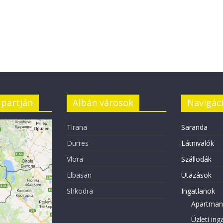
 partján
Albán városok
Navigác
Tirana
Saranda
Durrës
Látnivalók
Vlora
Szállodák
Elbasan
Utazások
Shkodra
Ingatlanok
Apartman
Üzleti ing