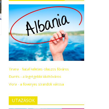
Tirana - fiatal keleties-olaszos főváros
Durrës - a legrégebbi kikötőváros
Vlora - a fövenyes strandok városa
UTAZÁSOK